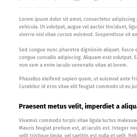
Lorem ipsum dolor sit amet, consectetur adipiscing e
vehicula. Ut volutpat, augue vel auctor tincidunt, li
viverra nisl vitae cursus euismod. Suspendisse sit am
Sed congue nunc pharetra dignissim aliquet. Fusce 
congue convallis adipiscing. Aliquam erat volutpat. 
non sem a enim iaculis venenatis vitae at lorem.
Phasellus eleifend sapien quam, ut euismod ante fring
Curabitur id eros vitae elit feugiat commodo ut eu j
Praesent metus velit, imperdiet a aliqu
Vivamus commodo turpis vitae ligula luctus malesua
Mauris feugiat pretium est, at iaculis est. Integer n
velit tristique ligula, vel sagittis est nulla et velit