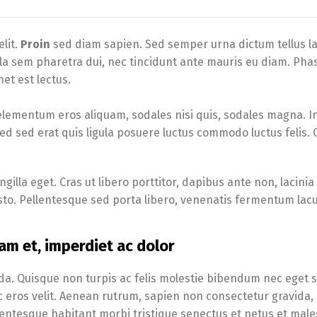
lit.
Proin
sed diam sapien. Sed semper urna dictum tellus la
gula sem pharetra dui, nec tincidunt ante mauris eu diam. Pha
et est lectus.
elementum eros aliquam, sodales nisi quis, sodales magna. I
Sed sed erat quis ligula posuere luctus commodo luctus felis.
illa eget. Cras ut libero porttitor, dapibus ante non, lacinia
usto. Pellentesque sed porta libero, venenatis fermentum lacu
am et, imperdiet ac dolor
da. Quisque non turpis ac felis molestie bibendum nec eget 
ec eros velit. Aenean rutrum, sapien non consectetur gravida, 
. Pellentesque habitant morbi tristique senectus et netus et ma