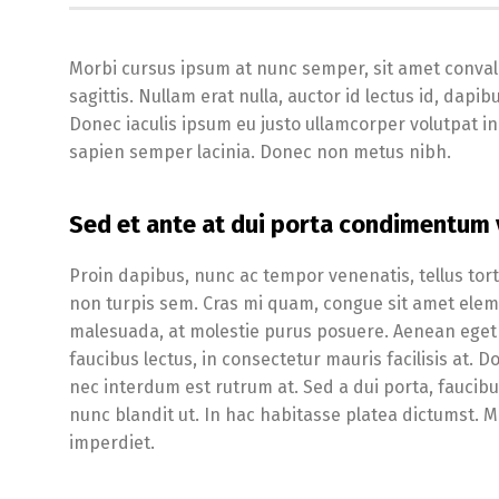
Morbi cursus ipsum at nunc semper, sit amet conval
sagittis. Nullam erat nulla, auctor id lectus id, da
Donec iaculis ipsum eu justo ullamcorper volutpat in v
sapien semper lacinia. Donec non metus nibh.
Sed et ante at dui porta condimentum v
Proin dapibus, nunc ac tempor venenatis, tellus tor
non turpis sem. Cras mi quam, congue sit amet elemen
malesuada, at molestie purus posuere. Aenean eget 
faucibus lectus, in consectetur mauris facilisis at. D
nec interdum est rutrum at. Sed a dui porta, faucibu
nunc blandit ut. In hac habitasse platea dictumst. M
imperdiet.