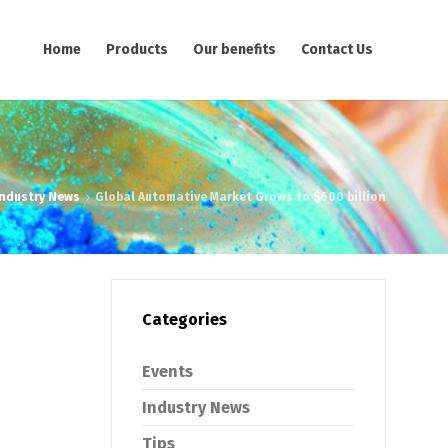
Home
Products
Our benefits
Contact Us
Industry News
Global Automative Market Grows to $600 billion
Categories
Events
Industry News
Tips