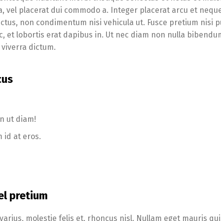
a, vel placerat dui commodo a. Integer placerat arcu et nequ
ectus, non condimentum nisi vehicula ut. Fusce pretium nisi p
c, et lobortis erat dapibus in. Ut nec diam non nulla bibendu
viverra dictum.
cus
n ut diam!
 id at eros.
el pretium
arius, molestie felis et, rhoncus nisl. Nullam eget mauris qu