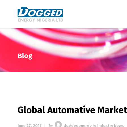
Blog
Global Automative Market 
June 27, 2017
by
doggedenergy
in
Industry News