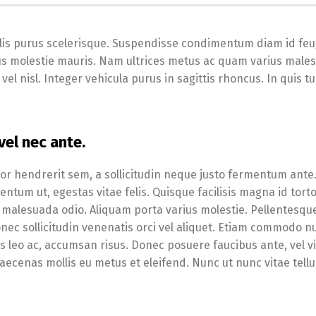
lis purus scelerisque. Suspendisse condimentum diam id feu
pibus molestie mauris. Nam ultrices metus ac quam varius male
el nisl. Integer vehicula purus in sagittis rhoncus. In quis tu
el nec ante.
tor hendrerit sem, a sollicitudin neque justo fermentum ante
tum ut, egestas vitae felis. Quisque facilisis magna id tort
malesuada odio. Aliquam porta varius molestie. Pellentesqu
onec sollicitudin venenatis orci vel aliquet. Etiam commodo nu
s leo ac, accumsan risus. Donec posuere faucibus ante, vel v
aecenas mollis eu metus et eleifend. Nunc ut nunc vitae tell