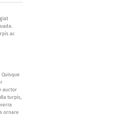
giat
suada.
rpis ac
. Quisque
or
e auctor
lla turpis,
iverra
us ornare