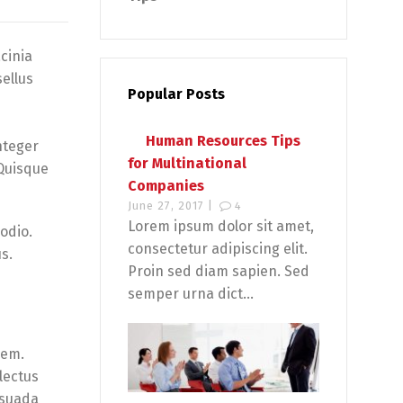
cinia
sellus
Popular Posts
Human Resources Tips
nteger
for Multinational
 Quisque
Companies
June 27, 2017 |
4
Lorem ipsum dolor sit amet,
 odio.
consectetur adipiscing elit.
s.
Proin sed diam sapien. Sed
semper urna dict...
sem.
lectus
lesuada