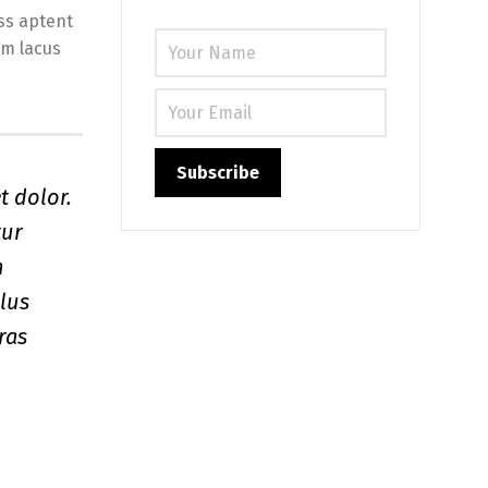
ss aptent
im lacus
t dolor.
tur
n
llus
ras