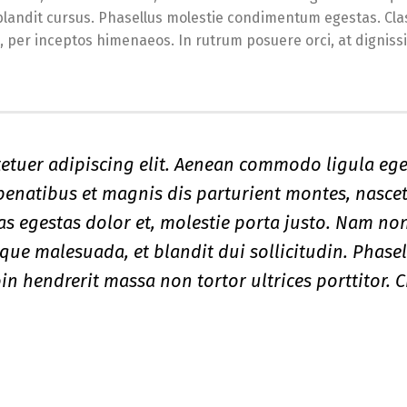
blandit cursus. Phasellus molestie condimentum egestas. Cla
a, per inceptos himenaeos. In rutrum posuere orci, at digniss
etuer adipiscing elit. Aenean commodo ligula ege
enatibus et magnis dis parturient montes, nasce
tas egestas dolor et, molestie porta justo. Nam no
eque malesuada, et blandit dui sollicitudin. Phase
n hendrerit massa non tortor ultrices porttitor. C