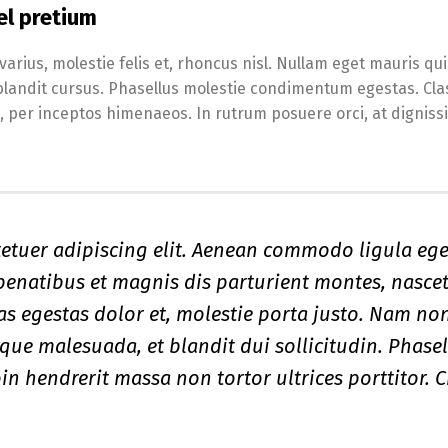
el pretium
arius, molestie felis et, rhoncus nisl. Nullam eget mauris qu
blandit cursus. Phasellus molestie condimentum egestas. Cla
a, per inceptos himenaeos. In rutrum posuere orci, at digniss
etuer adipiscing elit. Aenean commodo ligula ege
enatibus et magnis dis parturient montes, nasce
tas egestas dolor et, molestie porta justo. Nam no
eque malesuada, et blandit dui sollicitudin. Phase
n hendrerit massa non tortor ultrices porttitor. C