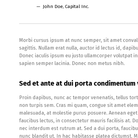
John Doe
, Capital Inc.
Morbi cursus ipsum at nunc semper, sit amet conval
sagittis. Nullam erat nulla, auctor id lectus id, da
Donec iaculis ipsum eu justo ullamcorper volutpat in v
sapien semper lacinia. Donec non metus nibh.
Sed et ante at dui porta condimentum v
Proin dapibus, nunc ac tempor venenatis, tellus tor
non turpis sem. Cras mi quam, congue sit amet elemen
malesuada, at molestie purus posuere. Aenean eget 
faucibus lectus, in consectetur mauris facilisis at. D
nec interdum est rutrum at. Sed a dui porta, faucibu
nunc blandit ut. In hac habitasse platea dictumst. M