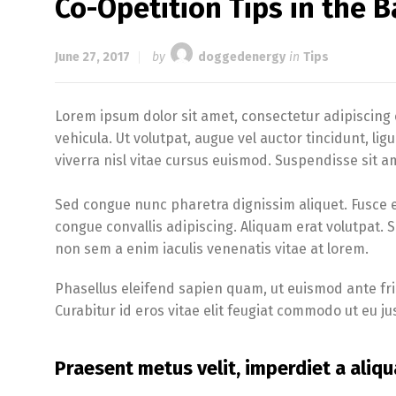
Co-Opetition Tips in the 
June 27, 2017
by
doggedenergy
in
Tips
Lorem ipsum dolor sit amet, consectetur adipiscing e
vehicula. Ut volutpat, augue vel auctor tincidunt, li
viverra nisl vitae cursus euismod. Suspendisse sit am
Sed congue nunc pharetra dignissim aliquet. Fusce 
congue convallis adipiscing. Aliquam erat volutpat. 
non sem a enim iaculis venenatis vitae at lorem.
Phasellus eleifend sapien quam, ut euismod ante fring
Curabitur id eros vitae elit feugiat commodo ut eu j
Praesent metus velit, imperdiet a aliqu