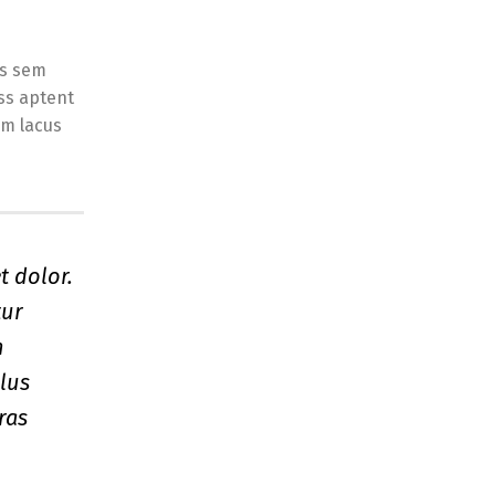
is sem
ss aptent
im lacus
t dolor.
tur
n
llus
ras