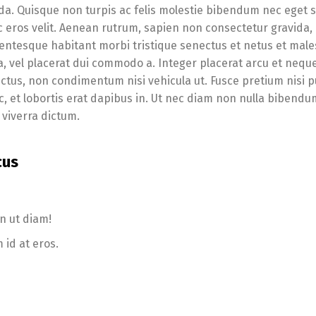
da. Quisque non turpis ac felis molestie bibendum nec eget 
ec eros velit. Aenean rutrum, sapien non consectetur gravida, 
. Pellentesque habitant morbi tristique senectus et netus et ma
a, vel placerat dui commodo a. Integer placerat arcu et nequ
ectus, non condimentum nisi vehicula ut. Fusce pretium nisi p
c, et lobortis erat dapibus in. Ut nec diam non nulla bibendu
viverra dictum.
cus
n ut diam!
 id at eros.